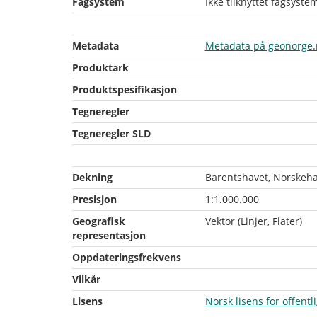
Fagsystem
Ikke tilknyttet fagsyste
Metadata
Metadata på geonorge.
Produktark
Produktspesifikasjon
Tegneregler
Tegneregler SLD
Dekning
Barentshavet, Norskeha
Presisjon
1:1.000.000
Geografisk
Vektor (Linjer, Flater)
representasjon
Oppdateringsfrekvens
Vilkår
Lisens
Norsk lisens for offent