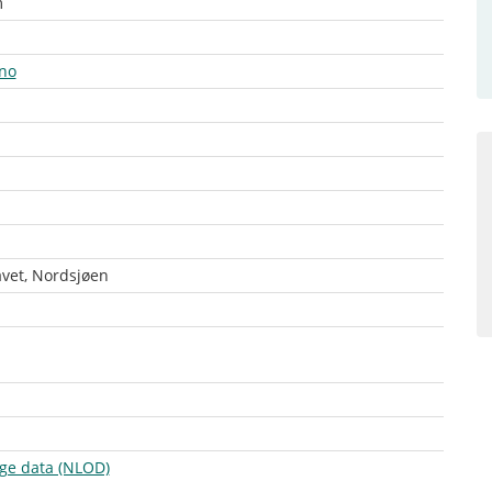
m
no
vet, Nordsjøen
lige data (NLOD)