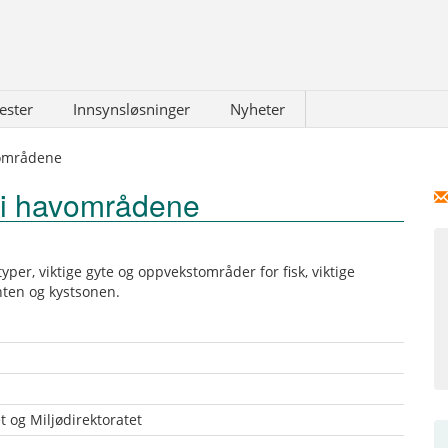
ester
Innsynsløsninger
Nyheter
vområdene
r i havområdene
per, viktige gyte og oppvekstområder for fisk, viktige
nten og kystsonen.
 og Miljødirektoratet