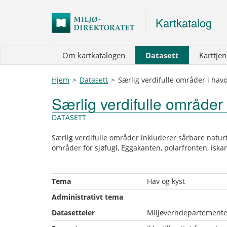
Kartkatalog
Om kartkatalogen
Datasett
Karttjen
Hjem
>
Datasett
>
Særlig verdifulle områder i ha
Særlig verdifulle område
DATASETT
Særlig verdifulle områder inkluderer sårbare naturty
områder for sjøfugl, Eggakanten, polarfronten, iska
Tema
Hav og kyst
Administrativt tema
Datasetteier
Miljøverndepartementet