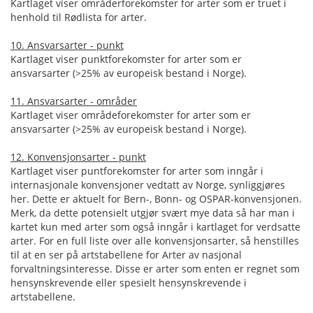
Kartlaget viser områderforekomster for arter som er truet i
henhold til Rødlista for arter.
10. Ansvarsarter - punkt
Kartlaget viser punktforekomster for arter som er
ansvarsarter (>25% av europeisk bestand i Norge).
11. Ansvarsarter - områder
Kartlaget viser områdeforekomster for arter som er
ansvarsarter (>25% av europeisk bestand i Norge).
12. Konvensjonsarter - punkt
Kartlaget viser puntforekomster for arter som inngår i
internasjonale konvensjoner vedtatt av Norge, synliggjøres
her. Dette er aktuelt for Bern-, Bonn- og OSPAR-konvensjonen.
Merk, da dette potensielt utgjør svært mye data så har man i
kartet kun med arter som også inngår i kartlaget for verdsatte
arter. For en full liste over alle konvensjonsarter, så henstilles
til at en ser på artstabellene for Arter av nasjonal
forvaltningsinteresse. Disse er arter som enten er regnet som
hensynskrevende eller spesielt hensynskrevende i
artstabellene.